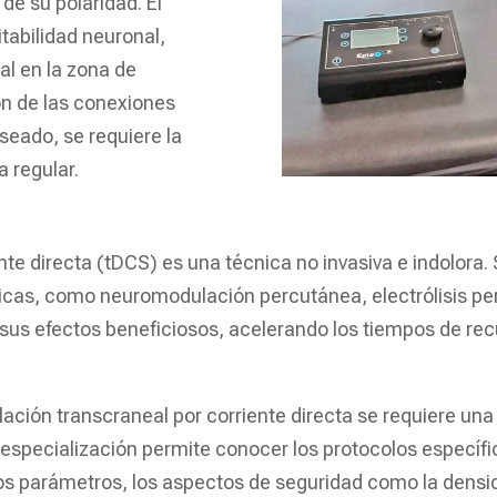
e su polaridad. El
tabilidad neuronal,
al en la zona de
ión de las conexiones
seado, se requiere la
 regular.
te directa (tDCS) es una técnica no invasiva e indolora. 
cas, como neuromodulación percutánea, electrólisis perc
 sus efectos beneficiosos, acelerando los tiempos de re
ulación transcraneal por corriente directa se requiere un
 especialización permite conocer los protocolos específic
 los parámetros, los aspectos de seguridad como la densi